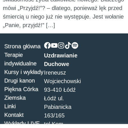
mówi „Przyjdź!”? – dlatego, ponieważ lęk przed
śmiercią u niego już nie występuje. Jest wołanie
„Panie, przyjdź!” […]
Strona główna
Terapie
Uzdrawianie
indywidualne
Duchowe
Kursy i wykłady
Ireneusz
Drugi kanon
Wojciechowski
Piękna Córka
93-410 Łódź
Ziemska
Łódź ul.
Linki
Pabianicka
Kontakt
163/165
Wykłady LIVE
tel.Kom.