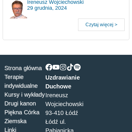
Ireneusz Wojciechowski
29 grudnia, 2024
Czytaj więcej >
Strona główna
Terapie
Uzdrawianie
indywidualne
Duchowe
Kursy i wykłady
Ireneusz
Drugi kanon
Wojciechowski
Piękna Córka
93-410 Łódź
Ziemska
Łódź ul.
Linki
Pabianicka