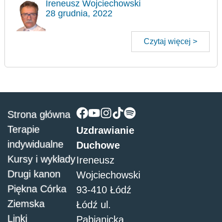
Ireneusz Wojciechowski
28 grudnia, 2022
Czytaj więcej >
Strona główna
Terapie
Uzdrawianie
indywidualne
Duchowe
Kursy i wykłady
Ireneusz
Drugi kanon
Wojciechowski
Piękna Córka
93-410 Łódź
Ziemska
Łódź ul.
Linki
Pabianicka