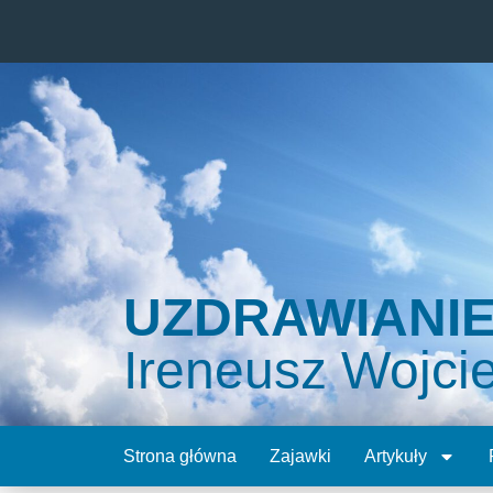
UZDRAWIANI
Ireneusz Wojci
Strona główna
Zajawki
Artykuły