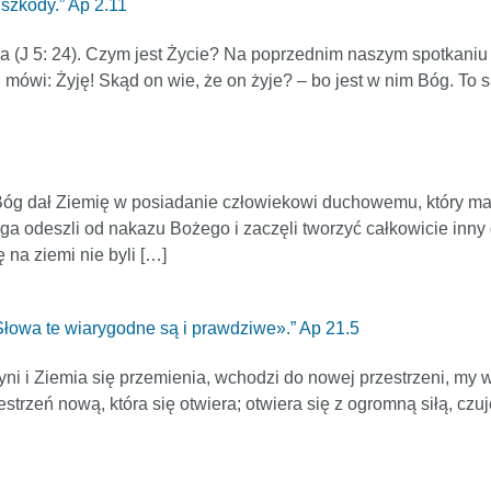
szkody.” Ap 2.11
ia (J 5: 24). Czym jest Życie? Na poprzednim naszym spotkaniu
e, mówi: Żyję! Skąd on wie, że on żyje? – bo jest w nim Bóg. To s
. Bóg dał Ziemię w posiadanie człowiekowi duchowemu, który m
a odeszli od nakazu Bożego i zaczęli tworzyć całkowicie inny
 na ziemi nie byli […]
Słowa te wiarygodne są i prawdziwe».” Ap 21.5
yni i Ziemia się przemienia, wchodzi do nowej przestrzeni, my
estrzeń nową, która się otwiera; otwiera się z ogromną siłą, cz