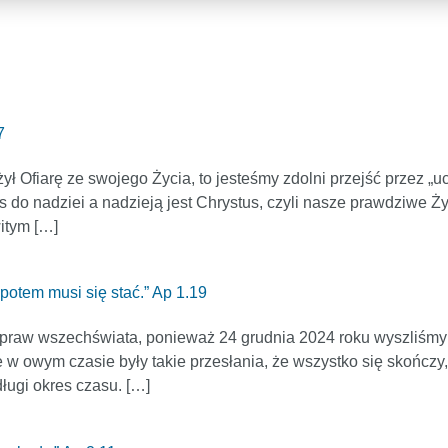
7
ył Ofiarę ze swojego Życia, to jesteśmy zdolni przejść przez „
as do nadziei a nadzieją jest Chrystus, czyli nasze prawdziwe Ż
itym […]
co potem musi się stać.” Ap 1.19
 praw wszechświata, ponieważ 24 grudnia 2024 roku wyszliśmy
e w owym czasie były takie przesłania, że wszystko się skończy
długi okres czasu. […]