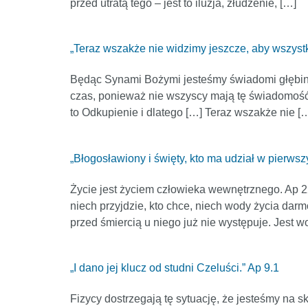
przed utratą tego – jest to iluzja, złudzenie, […]
„Teraz wszakże nie widzimy jeszcze, aby wszyst
Będąc Synami Bożymi jesteśmy świadomi głębin. B
czas, ponieważ nie wszyscy mają tę świadomość,
to Odkupienie i dlatego […] Teraz wszakże nie [
„Błogosławiony i święty, kto ma udział w pierws
Życie jest życiem człowieka wewnętrznego. Ap 22
niech przyjdzie, kto chce, niech wody życia dar
przed śmiercią u niego już nie występuje. Jest wo
„I dano jej klucz od studni Czeluści.” Ap 9.1
Fizycy dostrzegają tę sytuację, że jesteśmy na s