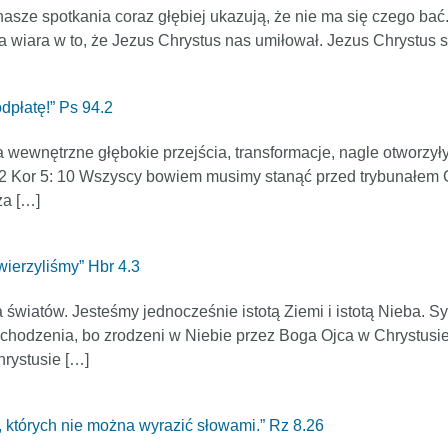
asze spotkania coraz głębiej ukazują, że nie ma się czego bać.
a wiara w to, że Jezus Chrystus nas umiłował. Jezus Chrystus s
dpłatę!” Ps 94.2
ewnętrzne głębokie przejścia, transformacje, nagle otworzyły si
2 Kor 5: 10 Wszyscy bowiem musimy stanąć przed trybunałem C
za […]
wierzyliśmy” Hbr 4.3
 światów. Jesteśmy jednocześnie istotą Ziemi i istotą Nieba. S
chodzenia, bo zrodzeni w Niebie przez Boga Ojca w Chrystusie 
rystusie […]
 których nie można wyrazić słowami.” Rz 8.26