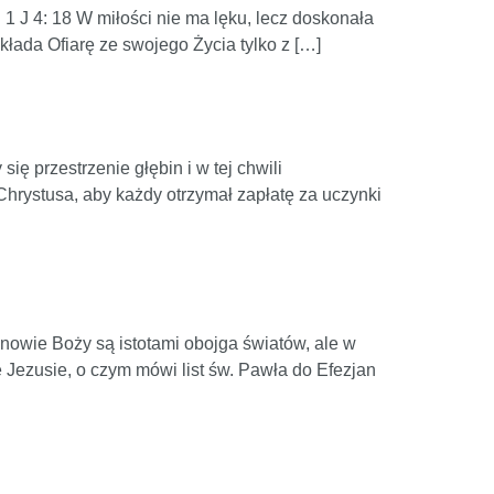
 1 J 4: 18 W miłości nie ma lęku, lecz doskonała
kłada Ofiarę ze swojego Życia tylko z […]
ę przestrzenie głębin i w tej chwili
hrystusa, aby każdy otrzymał zapłatę za uczynki
ynowie Boży są istotami obojga światów, ale w
Jezusie, o czym mówi list św. Pawła do Efezjan