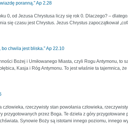
gwiazdę poranną.” Ap 2.28
oku 0, od Jezusa Chrystusa liczy się rok 0. Dlaczego? – dlateg
ania się czasu jest Chrystus. Jezus Chrystus zapoczątkował „cofa
 bo chwila jest bliska.” Ap 22.10
ności Bożej i Umiłowanego Miasta, czyli Rogu Antymonu, to są
 Gołębica, Kasja i Róg Antymonu. To jest właśnie ta tajemnica, ż
6
a człowieka, rzeczywisty stan powołania człowieka, rzeczywist
ry przygotowanych przez Boga. Te dzieła z góry przygotowane p
chświata. Synowie Boży są istotami innego poziomu, innego w