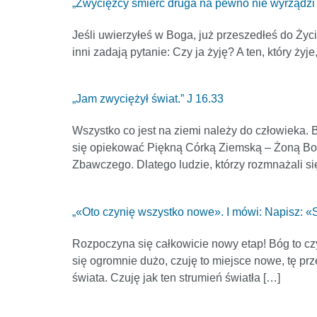
„Zwycięzcy śmierć druga na pewno nie wyrządzi 
Jeśli uwierzyłeś w Boga, już przeszedłeś do Życ
inni zadają pytanie: Czy ja żyję? A ten, który żyj
„Jam zwyciężył świat.” J 16.33
Wszystko co jest na ziemi należy do człowieka
się opiekować Piękną Córką Ziemską – Żoną Bog
Zbawczego. Dlatego ludzie, którzy rozmnażali się
„«Oto czynię wszystko nowe». I mówi: Napisz: «
Rozpoczyna się całkowicie nowy etap! Bóg to cz
się ogromnie dużo, czuję to miejsce nowe, tę prz
świata. Czuję jak ten strumień światła […]