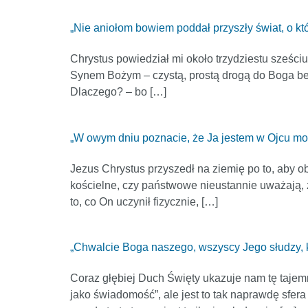
„Nie aniołom bowiem poddał przyszły świat, o k
Chrystus powiedział mi około trzydziestu sześciu 
Synem Bożym – czystą, prostą drogą do Boga bez 
Dlaczego? – bo […]
„W owym dniu poznacie, że Ja jestem w Ojcu moi
Jezus Chrystus przyszedł na ziemię po to, aby ob
kościelne, czy państwowe nieustannie uważają, że
to, co On uczynił fizycznie, […]
„Chwalcie Boga naszego, wszyscy Jego słudzy, któ
Coraz głębiej Duch Święty ukazuje nam tę tajemni
jako świadomość”, ale jest to tak naprawdę sfera il