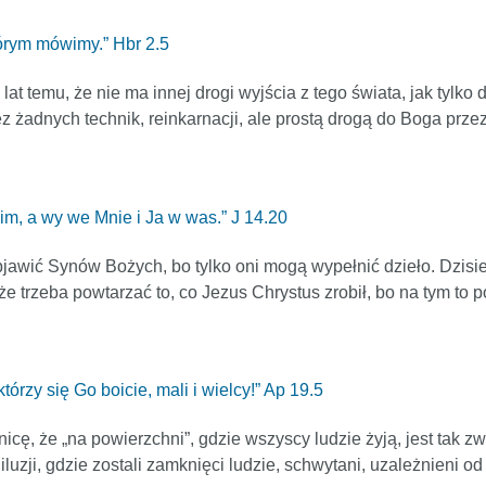
tórym mówimy.” Hbr 2.5
lat temu, że nie ma innej drogi wyjścia z tego świata, jak tylko 
żadnych technik, reinkarnacji, ale prostą drogą do Boga przez 
m, a wy we Mnie i Ja w was.” J 14.20
jawić Synów Bożych, bo tylko oni mogą wypełnić dzieło. Dzisiej
 trzeba powtarzać to, co Jezus Chrystus zrobił, bo na tym to po
rzy się Go boicie, mali i wielcy!” Ap 19.5
cę, że „na powierzchni”, gdzie wszyscy ludzie żyją, jest tak zw
uzji, gdzie zostali zamknięci ludzie, schwytani, uzależnieni od sy