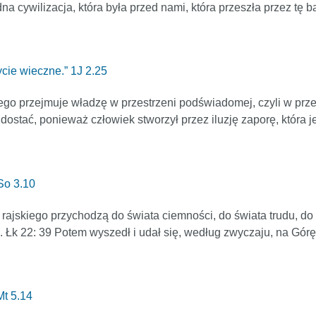
 cywilizacja, która była przed nami, która przeszła przez tę barie
ycie wieczne.” 1J 2.25
o przejmuje władzę w przestrzeni podświadomej, czyli w przest
 się dostać, ponieważ człowiek stworzył przez iluzję zaporę, któr
So 3.10
rajskiego przychodzą do świata ciemności, do świata trudu, do 
 Łk 22: 39 Potem wyszedł i udał się, według zwyczaju, na Górę
Mt 5.14