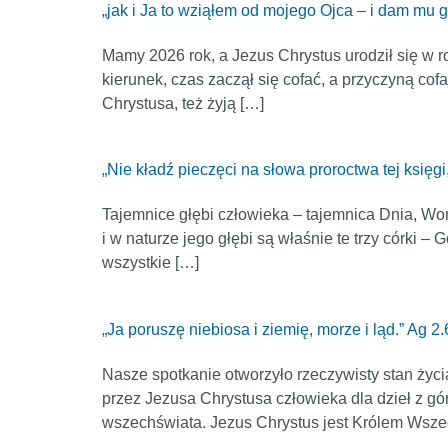
„jak i Ja to wziąłem od mojego Ojca – i dam mu 
Mamy 2026 rok, a Jezus Chrystus urodził się w r
kierunek, czas zaczął się cofać, a przyczyną cof
Chrystusa, też żyją […]
„Nie kładź pieczęci na słowa proroctwa tej księgi,
Tajemnice głębi człowieka – tajemnica Dnia, Won
i w naturze jego głębi są właśnie te trzy córki –
wszystkie […]
„Ja poruszę niebiosa i ziemię, morze i ląd.” Ag 2.
Nasze spotkanie otworzyło rzeczywisty stan życi
przez Jezusa Chrystusa człowieka dla dzieł z gó
wszechświata. Jezus Chrystus jest Królem Wsze