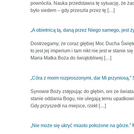
powróciła. Nauka przedstawia tę sytuację, że żadna
było siedem – gdy przeszła przez tę […]
„A obietnicą tą, daną przez Niego samego, jest ż
Dostrzegamy, że coraz głębiej Moc Ducha Święteg
to jest jej imperium i tam nikt nie jest w stanie
Maria Matka Boża do świątobliwej […]
„Córa z moim rozproszonymi, dar Mi przyniosą.” 
Synowie Boży zstępując do głębin, oni ze świata 
stanie oddania Bogu, nie ulegają temu upadkowi.
Gdy przyszedł na miejsce, rzekł […]
„Nie może się ukryć miasto położone na górze.” 