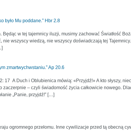
ko było Mu poddane.” Hbr 2.8
ędąc w tej tajemnicy iluzji, musimy zachować Światłość Bożą, 
 nie wszyscy wiedzą, nie wszyscy doświadczają tej Tajemnicy. 
…]
zym zmartwychwstaniu.” Ap 20.6
: 17 A Duch i Oblubienica mówią: «Przyjdź!» A kto słyszy, niec
mo zaczerpnie – czyli świadomość życia całkowicie nowego. Dla
łanie „Panie, przyjdź!” […]
kraju ogromnego przełomu. Inne cywilizacje przed tą obecną cyw