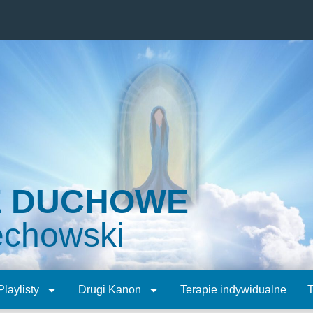
E DUCHOWE
echowski
Playlisty
Drugi Kanon
Terapie indywidualne